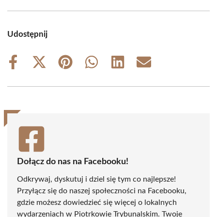
Udostępnij
Share
Share
Share
Share
Share
Share
on
on
on
on
on
on
Facebook
X
Pinterest
WhatsApp
LinkedIn
Email
(Twitter)
Dołącz do nas na Facebooku!
Odkrywaj, dyskutuj i dziel się tym co najlepsze!
Przyłącz się do naszej społeczności na Facebooku,
gdzie możesz dowiedzieć się więcej o lokalnych
wydarzeniach w Piotrkowie Trybunalskim. Twoje