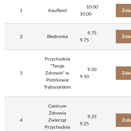
10.00
1
Kaufland
Zob
10.00
9.75
2
Biedronka
Zob
9.75
Przychodnia
"Twoje
9.50
3
Zdrowie" w
Zob
9.50
Piotrkowie
Trybunalskim
Centrum
Zdrowia
9.25
4
Zwierząt
Zob
9.25
Przychodnia