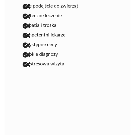
miłe podejście do zwierząt
skuteczne leczenie
empatia i troska
kompetentni lekarze
przystępne ceny
szybkie diagnozy
bezstresowa wizyta