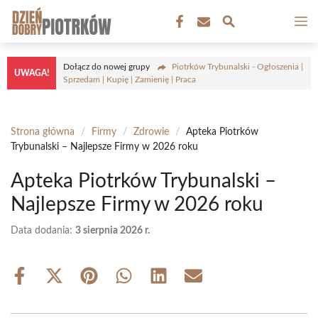
Przejdź
M
do
treści
Dołącz do nowej grupy
Piotrków Trybunalski - Ogłoszenia |
UWAGA!
Sprzedam | Kupię | Zamienię | Praca
Strona główna
/
Firmy
/
Zdrowie
/
Apteka Piotrków
Trybunalski – Najlepsze Firmy w 2026 roku
Apteka Piotrków Trybunalski –
Najlepsze Firmy w 2026 roku
Data dodania:
3 sierpnia 2026 r.
Share
Share
Share
Share
Share
Share
on
on
on
on
on
on
Facebook
X
Pinterest
WhatsApp
LinkedIn
Email
(Twitter)