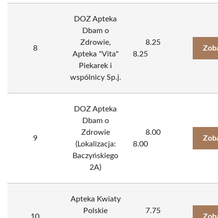
DOZ Apteka
Dbam o
Zdrowie,
8.25
8
Zob
Apteka "Vita"
8.25
Piekarek i
wspólnicy Sp.j.
DOZ Apteka
Dbam o
Zdrowie
8.00
9
Zob
(Lokalizacja:
8.00
Baczyńskiego
2A)
Apteka Kwiaty
Polskie
7.75
10
Zob