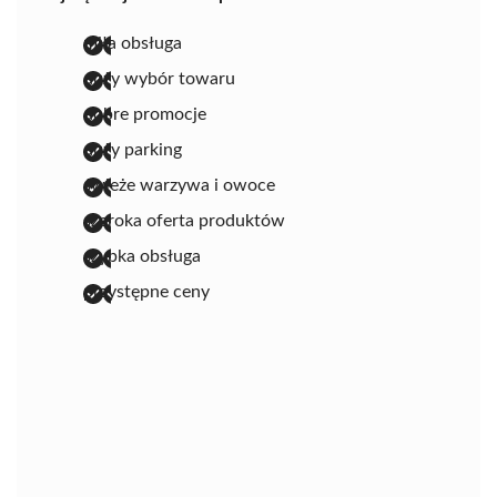
miła obsługa
duży wybór towaru
dobre promocje
duży parking
świeże warzywa i owoce
szeroka oferta produktów
szybka obsługa
przystępne ceny