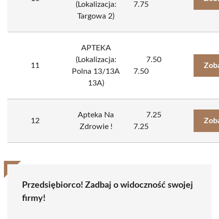
(Lokalizacja:
7.75
Targowa 2)
APTEKA
(Lokalizacja:
7.50
11
Zob
Polna 13/13A
7.50
13A)
Apteka Na
7.25
12
Zob
Zdrowie !
7.25
Przedsiębiorco! Zadbaj o widoczność swojej
firmy!