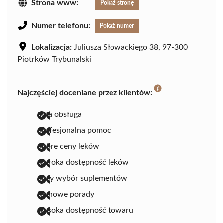
Strona www:
Pokaż stronę
Numer telefonu:
Pokaż numer
Lokalizacja:
Juliusza Słowackiego 38, 97-300
Piotrków Trybunalski
Najczęściej doceniane przez klientów:
miła obsługa
profesjonalna pomoc
dobre ceny leków
szeroka dostępność leków
duży wybór suplementów
fachowe porady
wysoka dostępność towaru