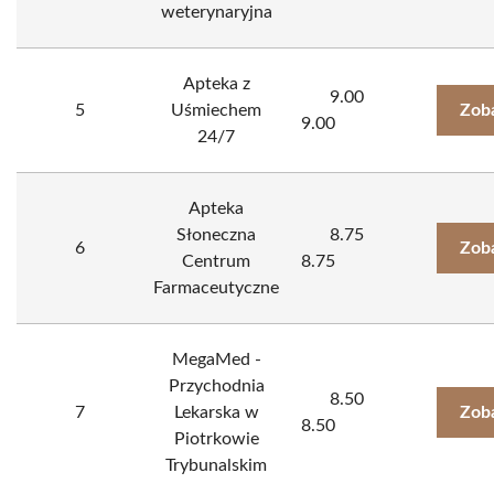
weterynaryjna
Apteka z
9.00
5
Uśmiechem
Zob
9.00
24/7
Apteka
Słoneczna
8.75
6
Zob
Centrum
8.75
Farmaceutyczne
MegaMed -
Przychodnia
8.50
7
Lekarska w
Zob
8.50
Piotrkowie
Trybunalskim