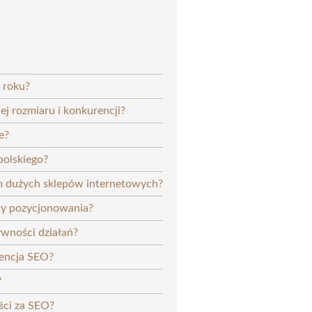
 roku?
ej rozmiaru i konkurencji?
e?
polskiego?
m dużych sklepów internetowych?
ty pozycjonowania?
ywności działań?
gencja SEO?
?
ści za SEO?