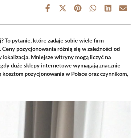
Share
Share
Share
Share
Share
Share
on
on
on
on
on
on
Facebook
X
Pinterest
WhatsApp
LinkedIn
Email
(Twitter)
 To pytanie, które zadaje sobie wiele firm
 Ceny pozycjonowania różnią się w zależności od
 lokalizacja. Mniejsze witryny mogą liczyć na
s gdy duże sklepy internetowe wymagają znacznie
ię kosztom pozycjonowania w Polsce oraz czynnikom,