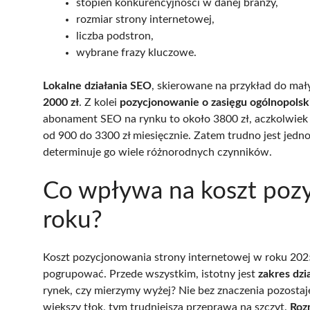
stopień konkurencyjności w danej branży,
rozmiar strony internetowej,
liczba podstron,
wybrane frazy kluczowe.
Lokalne działania SEO
, skierowane na przykład do mał
2000 zł
. Z kolei
pozycjonowanie o zasięgu ogólnopols
abonament SEO na rynku to około 3800 zł, aczkolwiek
od 900 do 3300 zł miesięcznie. Zatem trudno jest jedn
determinuje go wiele różnorodnych czynników.
Co wpływa na koszt poz
roku?
Koszt pozycjonowania strony internetowej w roku 20
pogrupować. Przede wszystkim, istotny jest
zakres dzi
rynek, czy mierzymy wyżej? Nie bez znaczenia pozosta
większy tłok, tym trudniejsza przeprawa na szczyt.
Roz