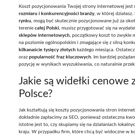
Koszt pozycjonowania Twojej strony internetowej jest 
rozmiaru i konkurencyjności branży
, w której działasz
rynku
, mogą być skutecznie pozycjonowane już za oko
terenie
całej Polski
, musisz przygotować się na wydat
sklepów internetowych
, początkowy koszt to zwykle
na poziomie ogólnopolskim i zmagające się z silną k
kilkanaście tysięcy złotych
każdego miesiąca. Ostatecz
oraz
popularność fraz kluczowych
. Im bardziej pożąda
pozycję w wynikach wyszukiwania, co naturalnie przek
Jakie są widełki cenowe
Polsce?
Jak kształtują się koszty pozycjonowania stron interne
dokładnie zapłacimy za SEO, ponieważ ostateczna kwot
istotne jest to, czy skupiamy się na działaniach lokal
kraju. W przypadku firm, które chcą być widoczne w k