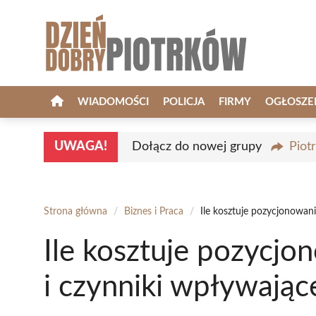
Przejdź
do
treści
WIADOMOŚCI
POLICJA
FIRMY
OGŁOSZE
UWAGA!
Dołącz do nowej grupy
Piot
Strona główna
/
Biznes i Praca
/
Ile kosztuje pozycjonowani
Ile kosztuje pozycjo
i czynniki wpływając