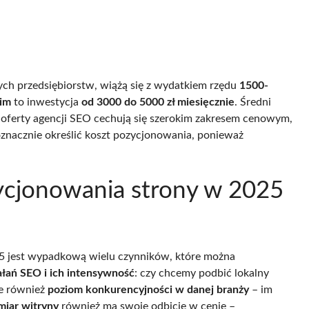
ych przedsiębiorstw, wiążą się z wydatkiem rzędu
1500-
kim
to inwestycja
od 3000 do 5000 zł miesięcznie
. Średni
 oferty agencji SEO cechują się szerokim zakresem cenowym,
oznacznie określić koszt pozycjonowania, ponieważ
ycjonowania strony w 2025
25 jest wypadkową wielu czynników, które można
ałań SEO i ich intensywność
: czy chcemy podbić lokalny
je również
poziom konkurencyjności w danej branży
– im
miar witryny
również ma swoje odbicie w cenie –