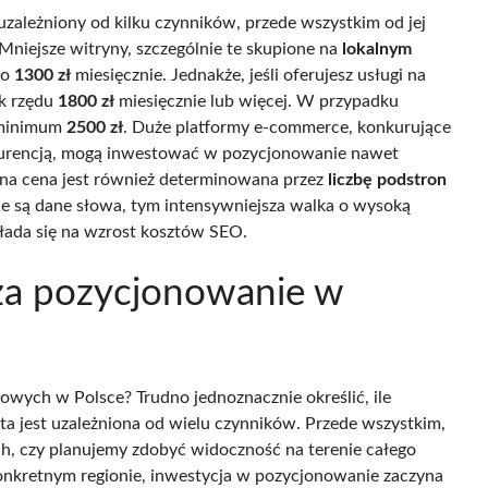
uzależniony od kilku czynników, przede wszystkim od jej
. Mniejsze witryny, szczególnie te skupione na
lokalnym
ło
1300 zł
miesięcznie. Jednakże, jeśli oferujesz usługi na
ek rzędu
1800 zł
miesięcznie lub więcej. W przypadku
 minimum
2500 zł
. Duże platformy e-commerce, konkurujące
onkurencją, mogą inwestować w pozycjonowanie nawet
na cena jest również determinowana przez
liczbę podstron
ne są dane słowa, tym intensywniejsza walka o wysoką
łada się na wzrost kosztów SEO.
 za pozycjonowanie w
towych w Polsce? Trudno jednoznacznie określić, ile
a jest uzależniona od wielu czynników. Przede wszystkim,
nych, czy planujemy zdobyć widoczność na terenie całego
onkretnym regionie, inwestycja w pozycjonowanie zaczyna