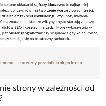
elementem układanki są
frazy kluczowe
: te najbardziej
należy doliczyć również
tworzenie wartościowych treści
,
e
działania z zakresu linkbuildingu
, czyli pozyskiwania
ż ma znaczenie – starsze witryny często startują z lepszej
alistów SEO i kosztach narzędzi
, które wykorzystują w
, jest
obszar geograficzny
: czy skupiamy się tylko na Polsce,
menty składają się na ostateczny rachunek.
amemu – skuteczny poradnik krok po kroku
nie strony w zależności od
?