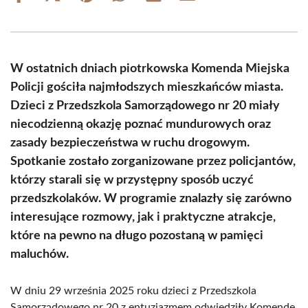
on
on
on
on
on
on
Facebook
X
Pinterest
WhatsApp
LinkedIn
Email
(Twitter)
W ostatnich dniach piotrkowska Komenda Miejska
Policji gościła najmłodszych mieszkańców miasta.
Dzieci z Przedszkola Samorządowego nr 20 miały
niecodzienną okazję poznać mundurowych oraz
zasady bezpieczeństwa w ruchu drogowym.
Spotkanie zostało zorganizowane przez policjantów,
którzy starali się w przystępny sposób uczyć
przedszkolaków. W programie znalazły się zarówno
interesujące rozmowy, jak i praktyczne atrakcje,
które na pewno na długo pozostaną w pamięci
maluchów.
W dniu 29 września 2025 roku dzieci z Przedszkola
Samorządowego nr 20 z entuzjazmem odwiedziły Komendę