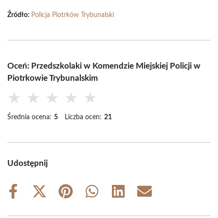
Źródło:
Policja Piotrków Trybunalski
Oceń: Przedszkolaki w Komendzie Miejskiej Policji w
Piotrkowie Trybunalskim
★
★
★
★
★
Średnia ocena:
5
Liczba ocen:
21
Udostępnij
Share
Share
Share
Share
Share
Share
on
on
on
on
on
on
Facebook
X
Pinterest
WhatsApp
LinkedIn
Email
(Twitter)