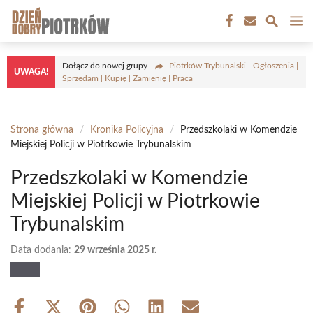
Przejdź
M
do
treści
Dołącz do nowej grupy
Piotrków Trybunalski - Ogłoszenia |
UWAGA!
Sprzedam | Kupię | Zamienię | Praca
Strona główna
/
Kronika Policyjna
/
Przedszkolaki w Komendzie
Miejskiej Policji w Piotrkowie Trybunalskim
Przedszkolaki w Komendzie
Miejskiej Policji w Piotrkowie
Trybunalskim
Data dodania:
29 września 2025 r.
Share
Share
Share
Share
Share
Share