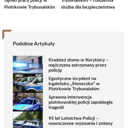
tajniki pracy policji w
Trybunalskim – codzienna
Piotrkowie Trybunalskim
służba dla bezpieczeństwa
Podobne Artykuły
Kradzież złomu w Korytnicy –
mężczyzna zatrzymany przez
policję
Egzotyczne incydent na
kąpielisku „Słoneczko” w
Piotrkowie Trybunalskim
Sprawna interwencja
piotrkowskiej policji zapobiegła
tragedii
95 lat Lotnictwa Policji –
nowoczesne wyzwania i zmiany