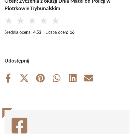
Oceń: Życzenia z okazji Dnia Matki od Policji w
Piotrkowie Trybunalskim
★
★
★
★
★
Średnia ocena:
4.53
Liczba ocen:
16
Udostępnij
Share
Share
Share
Share
Share
Share
on
on
on
on
on
on
Facebook
X
Pinterest
WhatsApp
LinkedIn
Email
(Twitter)