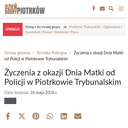
Przejdź
M
do
treści
Dołącz do nowej grupy
Piotrków Trybunalski - Ogłoszenia |
UWAGA!
Sprzedam | Kupię | Zamienię | Praca
Strona główna
/
Kronika Policyjna
/
Życzenia z okazji Dnia Matki
od Policji w Piotrkowie Trybunalskim
Życzenia z okazji Dnia Matki od
Policji w Piotrkowie Trybunalskim
Data dodania:
26 maja 2026 r.
Share
Share
Share
Share
Share
Share
on
on
on
on
on
on
Facebook
X
Pinterest
WhatsApp
LinkedIn
Email