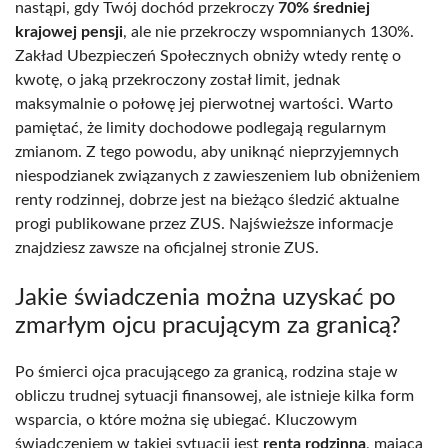
nastąpi, gdy Twój dochód przekroczy
70% średniej
krajowej pensji
, ale nie przekroczy wspomnianych 130%.
Zakład Ubezpieczeń Społecznych obniży wtedy rentę o
kwotę, o jaką przekroczony został limit, jednak
maksymalnie o połowę jej pierwotnej wartości. Warto
pamiętać, że limity dochodowe podlegają regularnym
zmianom. Z tego powodu, aby uniknąć nieprzyjemnych
niespodzianek związanych z zawieszeniem lub obniżeniem
renty rodzinnej, dobrze jest na bieżąco śledzić aktualne
progi publikowane przez ZUS. Najświeższe informacje
znajdziesz zawsze na oficjalnej stronie ZUS.
Jakie świadczenia można uzyskać po
zmarłym ojcu pracującym za granicą?
Po śmierci ojca pracującego za granicą, rodzina staje w
obliczu trudnej sytuacji finansowej, ale istnieje kilka form
wsparcia, o które można się ubiegać. Kluczowym
świadczeniem w takiej sytuacji jest
renta rodzinna
, mająca