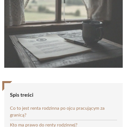
Spis treści
Co to jest renta rodzinna po ojcu pracującym za
granicą?
Kto ma prawo do renty rodzinnej?