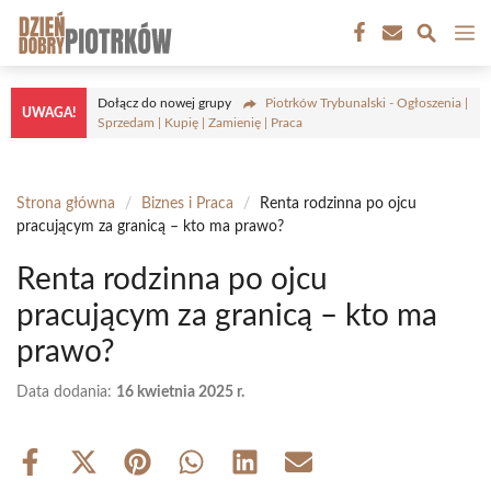
Przejdź
M
do
treści
Dołącz do nowej grupy
Piotrków Trybunalski - Ogłoszenia |
UWAGA!
Sprzedam | Kupię | Zamienię | Praca
Strona główna
/
Biznes i Praca
/
Renta rodzinna po ojcu
pracującym za granicą – kto ma prawo?
Renta rodzinna po ojcu
pracującym za granicą – kto ma
prawo?
Data dodania:
16 kwietnia 2025 r.
Share
Share
Share
Share
Share
Share
on
on
on
on
on
on