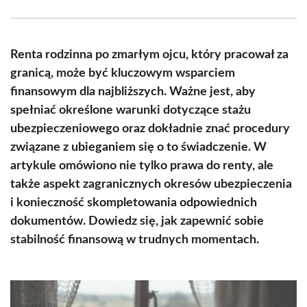
Facebook
X
Pinterest
WhatsApp
LinkedIn
Email
(Twitter)
Renta rodzinna po zmarłym ojcu, który pracował za
granicą, może być kluczowym wsparciem
finansowym dla najbliższych. Ważne jest, aby
spełniać określone warunki dotyczące stażu
ubezpieczeniowego oraz dokładnie znać procedury
związane z ubieganiem się o to świadczenie. W
artykule omówiono nie tylko prawa do renty, ale
także aspekt zagranicznych okresów ubezpieczenia
i konieczność skompletowania odpowiednich
dokumentów. Dowiedz się, jak zapewnić sobie
stabilność finansową w trudnych momentach.