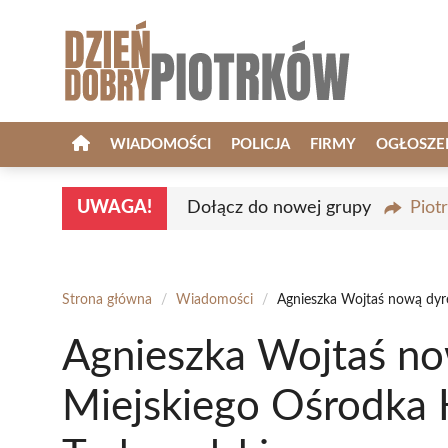
Przejdź
do
treści
WIADOMOŚCI
POLICJA
FIRMY
OGŁOSZE
UWAGA!
Dołącz do nowej grupy
Piot
Strona główna
/
Wiadomości
/
Agnieszka Wojtaś nową dyre
Agnieszka Wojtaś no
Miejskiego Ośrodka 