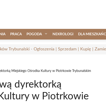
NIA
PRACA
POGODA
NEKROLOGI
DLA MIESZKAŃ
rków Trybunalski - Ogłoszenia | Sprzedam | Kupię | Zamie
ktorką Miejskiego Ośrodka Kultury w Piotrkowie Trybunalskim
wą dyrektorką
Kultury w Piotrkowie