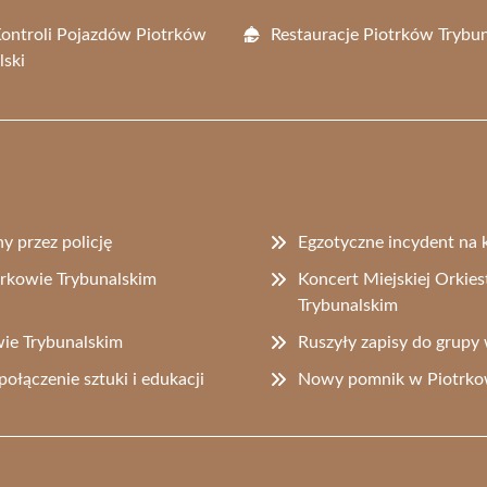
Kontroli Pojazdów Piotrków
Restauracje Piotrków Trybun
lski
y przez policję
Egzotyczne incydent na 
rkowie Trybunalskim
Koncert Miejskiej Orkie
Trybunalskim
ie Trybunalskim
Ruszyły zapisy do grupy
ołączenie sztuki i edukacji
Nowy pomnik w Piotrkowi