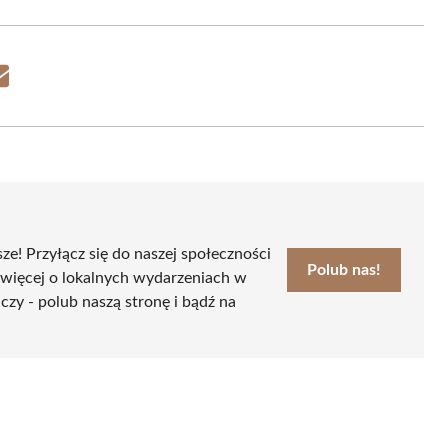
Share
on
Email
sze! Przyłącz się do naszej społeczności
Polub nas!
 więcej o lokalnych wydarzeniach w
czy - polub naszą stronę i bądź na