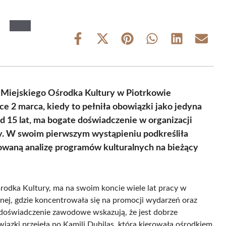
Share
Share
Share
Share
Share
Share
on
on
on
on
on
on
Facebook
X
Pinterest
WhatsApp
LinkedIn
Email
(Twitter)
 Miejskiego Ośrodka Kultury w Piotrkowie
ce 2 marca, kiedy to pełniła obowiązki jako jedyna
od 15 lat, ma bogate doświadczenie w organizacji
ry. W swoim pierwszym wystąpieniu podkreśliła
owaną analizę programów kulturalnych na bieżący
rodka Kultury, ma na swoim koncie wiele lat pracy w
cznej, gdzie koncentrowała się na promocji wydarzeń oraz
az doświadczenie zawodowe wskazują, że jest dobrze
iązki przejęła po Kamili Dubilas, która kierowała ośrodkiem