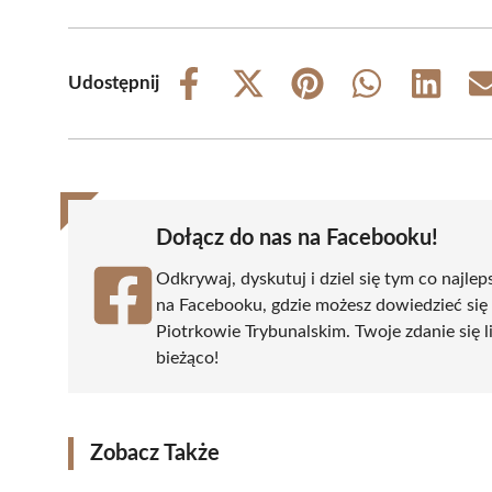
Udostępnij
Share
Share
Share
Share
Share
on
on
on
on
on
Facebook
X
Pinterest
WhatsApp
LinkedIn
(Twitter)
Dołącz do nas na Facebooku!
Odkrywaj, dyskutuj i dziel się tym co najlep
na Facebooku, gdzie możesz dowiedzieć się
Piotrkowie Trybunalskim. Twoje zdanie się li
bieżąco!
Zobacz Także