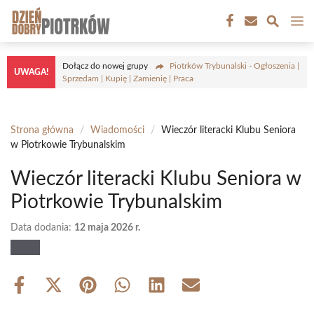
Przejdź
M
do
treści
Dołącz do nowej grupy
Piotrków Trybunalski - Ogłoszenia |
UWAGA!
Sprzedam | Kupię | Zamienię | Praca
Strona główna
/
Wiadomości
/
Wieczór literacki Klubu Seniora
w Piotrkowie Trybunalskim
Wieczór literacki Klubu Seniora w
Piotrkowie Trybunalskim
Data dodania:
12 maja 2026 r.
Share
Share
Share
Share
Share
Share
on
on
on
on
on
on
Facebook
X
Pinterest
WhatsApp
LinkedIn
Email