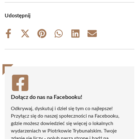
Udostępnij
Share
Share
Share
Share
Share
Share
on
on
on
on
on
on
Facebook
X
Pinterest
WhatsApp
LinkedIn
Email
(Twitter)
Dołącz do nas na Facebooku!
Odkrywaj, dyskutuj i dziel się tym co najlepsze!
Przyłącz się do naszej społeczności na Facebooku,
gdzie możesz dowiedzieć się więcej o lokalnych
wydarzeniach w Piotrkowie Trybunalskim. Twoje
zdanie się liczy - polub naszą stronę i bądź na