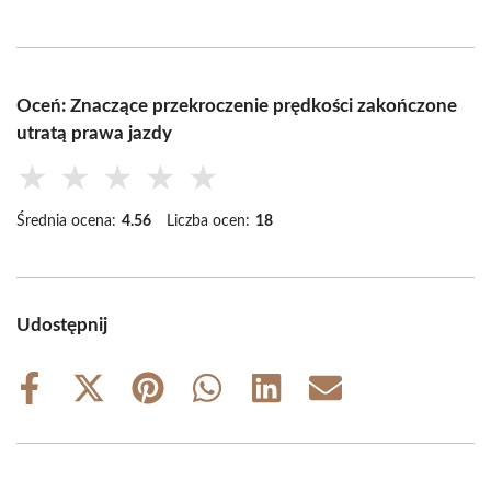
Oceń: Znaczące przekroczenie prędkości zakończone
utratą prawa jazdy
★
★
★
★
★
Średnia ocena:
4.56
Liczba ocen:
18
Udostępnij
Share
Share
Share
Share
Share
Share
on
on
on
on
on
on
Facebook
X
Pinterest
WhatsApp
LinkedIn
Email
(Twitter)