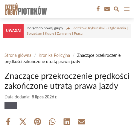
Przejdź
M
do
treści
Dołącz do nowej grupy
Piotrków Trybunalski - Ogłoszenia |
UWAGA!
Sprzedam | Kupię | Zamienię | Praca
Strona główna
/
Kronika Policyjna
/
Znaczące przekroczenie
prędkości zakończone utratą prawa jazdy
Znaczące przekroczenie prędkości
zakończone utratą prawa jazdy
Data dodania:
8 lipca 2026 r.
Share
Share
Share
Share
Share
Share
on
on
on
on
on
on
Facebook
X
Pinterest
WhatsApp
LinkedIn
Email