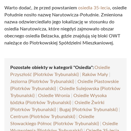
Warto dodać, że przed powstaniem
osiedla 35-lecia
, osiedle
Południe nosiło nazwę Narutowicza-Południe. Zmieniona
nazwa odzwierciedlało jego lokalizację w stosunku do
osiedla Narutowicza, które niegdyś zajmowało obszar
obecnego osiedla Belzacka, gdzie znajdują się bloki OWT
należące do Piotrkowskiej Spółdzielni Mieszkaniowej.
Pozostałe obiekty w kategorii "Osiedla":
Osiedle
Przyszłość (Piotrków Trybunalski)
|
Raków Mały
|
Jeziorna (Piotrków Trybunalski)
|
Osiedle Piastowskie
(Piotrków Trybunalski)
|
Osiedle Sulejowska (Piotrków
Trybunalski)
|
Osiedle Wronia
|
Osiedle Wysoka
Łódzka (Piotrków Trybunalski)
|
Osiedle Żwirki
(Piotrków Trybunalski)
|
Bugaj (Piotrków Trybunalski)
|
Centrum (Piotrków Trybunalski)
|
Osiedle
Słowackiego Północ (Piotrków Trybunalski)
|
Osiedle
Wyzwolenia (Piotrków Trybunalski)
|
Osiedle 35-lecia