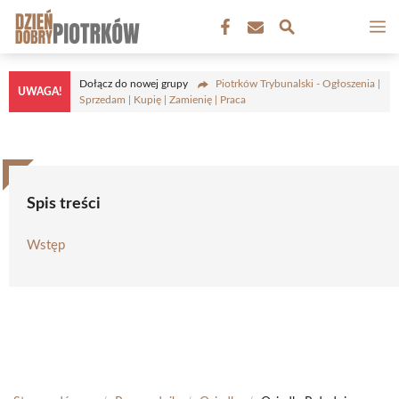
Przejdź
M
do
treści
Dołącz do nowej grupy
Piotrków Trybunalski - Ogłoszenia |
UWAGA!
Sprzedam | Kupię | Zamienię | Praca
Spis treści
Wstęp