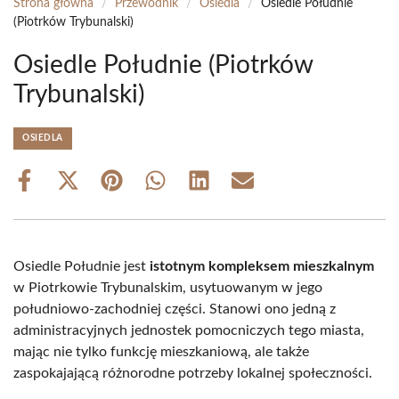
Strona główna
/
Przewodnik
/
Osiedla
/
Osiedle Południe
(Piotrków Trybunalski)
Osiedle Południe (Piotrków
Trybunalski)
OSIEDLA
Share
Share
Share
Share
Share
Share
on
on
on
on
on
on
Facebook
X
Pinterest
WhatsApp
LinkedIn
Email
(Twitter)
Osiedle Południe jest
istotnym kompleksem mieszkalnym
w Piotrkowie Trybunalskim, usytuowanym w jego
południowo-zachodniej części. Stanowi ono jedną z
administracyjnych jednostek pomocniczych tego miasta,
mając nie tylko funkcję mieszkaniową, ale także
zaspokajającą różnorodne potrzeby lokalnej społeczności.