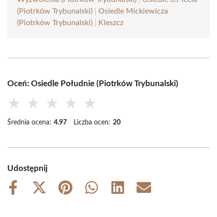
(Piotrków Trybunalski)
|
Osiedle Mickiewicza
(Piotrków Trybunalski)
|
Kleszcz
Oceń: Osiedle Południe (Piotrków Trybunalski)
★
★
★
★
★
Średnia ocena:
4.97
Liczba ocen:
20
Udostępnij
Share
Share
Share
Share
Share
Share
on
on
on
on
on
on
Facebook
X
Pinterest
WhatsApp
LinkedIn
Email