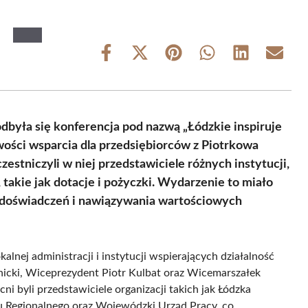
Share
Share
Share
Share
Share
Share
on
on
on
on
on
on
Facebook
X
Pinterest
WhatsApp
LinkedIn
Email
(Twitter)
dbyła się konferencja pod nazwą „Łódzkie inspiruje
wości wsparcia dla przedsiębiorców z Piotrkowa
estniczyli w niej przedstawiciele różnych instytucji,
takie jak dotacje i pożyczki. Wydarzenie to miało
y doświadczeń i nawiązywania wartościowych
alnej administracji i instytucji wspierających działalność
nicki, Wiceprezydent Piotr Kulbat oraz Wicemarszałek
 byli przedstawiciele organizacji takich jak Łódzka
u Regionalnego oraz Wojewódzki Urząd Pracy, co