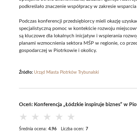
podkreślało znaczenie współpracy w zakresie wsparcia 
Podczas konferencji przedsiębiorcy mieli okazję uzysk
specjalistyczną pomoc w kontekście rozwoju miejscowyc
są kluczowe dla lokalnych inicjatyw i wspierania rozw
planami wzmocnienia sektora MŚP w regionie, co przed
gospodarczej w Piotrkowie i okolicy.
Źródło:
Urząd Miasta Piotrków Trybunalski
Oceń: Konferencja „Łódzkie inspiruje biznes” w Pi
★
★
★
★
★
Średnia ocena:
4.96
Liczba ocen:
7