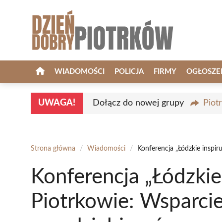
Przejdź
do
treści
WIADOMOŚCI
POLICJA
FIRMY
OGŁOSZE
UWAGA!
Dołącz do nowej grupy
Piot
Strona główna
/
Wiadomości
/
Konferencja „Łódzkie inspir
Konferencja „Łódzkie 
Piotrkowie: Wsparcie