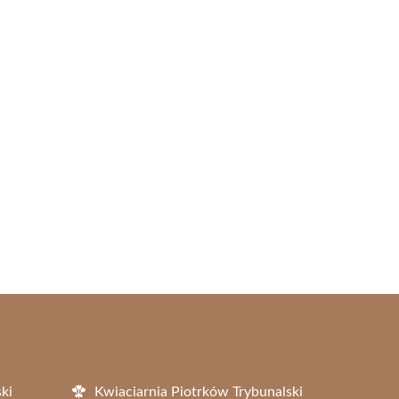
ki
Kwiaciarnia Piotrków Trybunalski