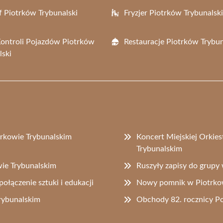
f Piotrków Trybunalski
Fryzjer Piotrków Trybunalski
Kontroli Pojazdów Piotrków
Restauracje Piotrków Trybun
lski
rkowie Trybunalskim
Koncert Miejskiej Orkie
Trybunalskim
ie Trybunalskim
Ruszyły zapisy do grupy
ołączenie sztuki i edukacji
Nowy pomnik w Piotrkowi
rybunalskim
Obchody 82. rocznicy P