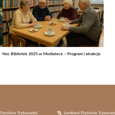
Noc Bibliotek 2025 w Mediatece – Program i atrakcje
Piotrków Trybunalski
Lombard Piotrków Trybunals