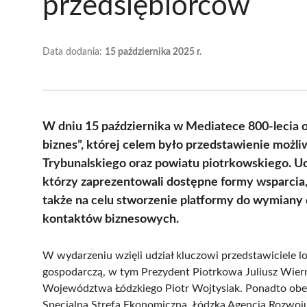
przedsiębiorców
Data dodania:
15 października 2025 r.
W dniu 15 października w Mediatece 800-lecia o
biznes”, której celem było przedstawienie możli
Trybunalskiego oraz powiatu piotrkowskiego. Ucz
którzy zaprezentowali dostępne formy wsparcia, 
także na celu stworzenie platformy do wymian
kontaktów biznesowych.
W wydarzeniu wzięli udział kluczowi przedstawiciele lok
gospodarczą, w tym Prezydent Piotrkowa Juliusz Wier
Województwa Łódzkiego Piotr Wojtysiak. Ponadto obecni
Specjalna Strefa Ekonomiczna, Łódzka Agencja Rozwoj