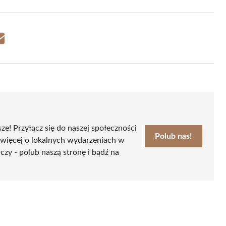
Share
on
Email
sze! Przyłącz się do naszej społeczności
Polub nas!
 więcej o lokalnych wydarzeniach w
czy - polub naszą stronę i bądź na