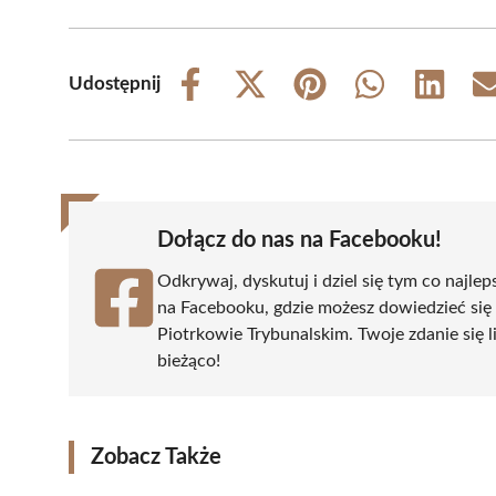
Udostępnij
Share
Share
Share
Share
Share
on
on
on
on
on
Facebook
X
Pinterest
WhatsApp
LinkedIn
(Twitter)
Dołącz do nas na Facebooku!
Odkrywaj, dyskutuj i dziel się tym co najlep
na Facebooku, gdzie możesz dowiedzieć się
Piotrkowie Trybunalskim. Twoje zdanie się li
bieżąco!
Zobacz Także