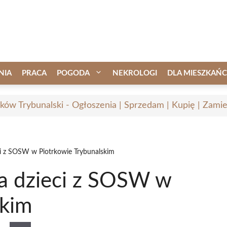
NIA
PRACA
POGODA
NEKROLOGI
DLA MIESZKAŃ
rków Trybunalski - Ogłoszenia | Sprzedam | Kupię | Zamie
ci z SOSW w Piotrkowie Trybunalskim
la dzieci z SOSW w
skim