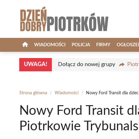
Przejdź
do
treści
WIADOMOŚCI
POLICJA
FIRMY
OGŁOSZE
UWAGA!
Dołącz do nowej grupy
Piot
Strona główna
/
Wiadomości
/
Nowy Ford Transit dla dzie
Nowy Ford Transit d
Piotrkowie Trybunal