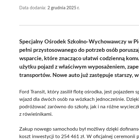
Data dodania:
2 grudnia 2025 r.
Specjalny Ośrodek Szkolno-Wychowawczy w Pio
pełni przystosowanego do potrzeb osób poruszaj
wsparcie, które znacząco ułatwi codzienną ko
użytku pojazd z właściwym wyposażeniem, zape
transportów. Nowe auto już zastępuje starszy, w
Ford Transit, który zasilił flotę ośrodka, jest pojazd
wjazd dla dwóch osób na wózkach jednocześnie. Dzięk
podróżować zarówno do szkoły, jak i na różne wycieczk
z rówieśnikami.
Zakup nowego samochodu był możliwy dzięki dofinans
koszt inwestycji to 254 461 zł. W oficjalnej ceremonii 