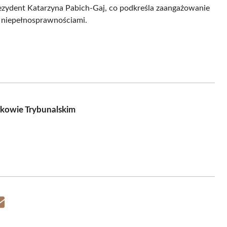
rezydent Katarzyna Pabich-Gaj, co podkreśla zaangażowanie
 niepełnosprawnościami.
rkowie Trybunalskim
Share
on
Email