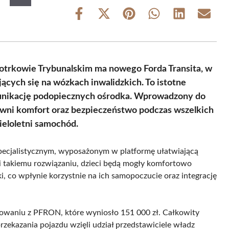
Share
Share
Share
Share
Share
Share
on
on
on
on
on
on
Facebook
X
Pinterest
WhatsApp
LinkedIn
Email
(Twitter)
trkowie Trybunalskim ma nowego Forda Transita, w
ących się na wózkach inwalidzkich. To istotne
munikację podopiecznych ośrodka. Wprowadzony do
wni komfort oraz bezpieczeństwo podczas wszelkich
ieloletni samochód.
em specjalistycznym, wyposażonym w platformę ułatwiającą
i takiemu rozwiązaniu, dzieci będą mogły komfortowo
i, co wpłynie korzystnie na ich samopoczucie oraz integrację
owaniu z PFRON, które wyniosło 151 000 zł. Całkowity
przekazania pojazdu wzięli udział przedstawiciele władz