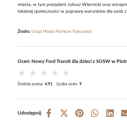
miasta, w tym prezydent Juliusz Wiernicki oraz wicep
lokalnej społeczności w poprawę warunków dla osób z
Źródło:
Urząd Miasta Piotrków Trybunalski
Oceń: Nowy Ford Transit dla dzieci z SOSW w Piot
★
★
★
★
★
Średnia ocena:
4.91
Liczba ocen:
9
Udostępnij
Share
Share
Share
Share
Share
on
on
on
on
on
Facebook
X
Pinterest
WhatsApp
LinkedIn