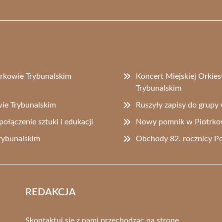
rkowie Trybunalskim
Koncert Miejskiej Orkie
Trybunalskim
ie Trybunalskim
Ruszyły zapisy do grupy
ołączenie sztuki i edukacji
Nowy pomnik w Piotrkowi
rybunalskim
Obchody 82. rocznicy P
REDAKCJA
Skontaktuj się z nami przechodząc na stronę