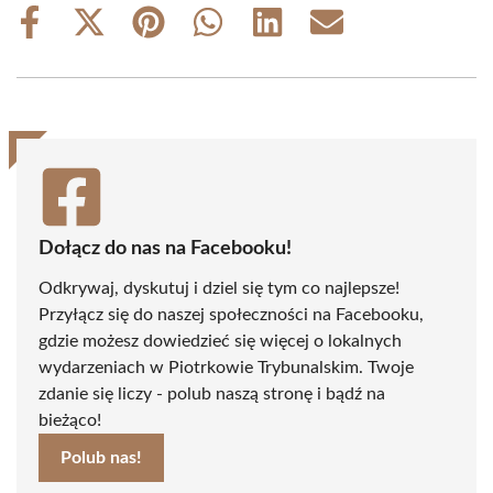
Share
Share
Share
Share
Share
Share
on
on
on
on
on
on
Facebook
X
Pinterest
WhatsApp
LinkedIn
Email
(Twitter)
Dołącz do nas na Facebooku!
Odkrywaj, dyskutuj i dziel się tym co najlepsze!
Przyłącz się do naszej społeczności na Facebooku,
gdzie możesz dowiedzieć się więcej o lokalnych
wydarzeniach w Piotrkowie Trybunalskim. Twoje
zdanie się liczy - polub naszą stronę i bądź na
bieżąco!
Polub nas!