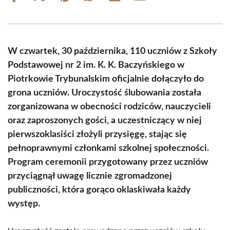
on
on
on
on
on
on
Facebook
X
Pinterest
WhatsApp
LinkedIn
Email
(Twitter)
W czwartek, 30 października, 110 uczniów z Szkoły
Podstawowej nr 2 im. K. K. Baczyńskiego w
Piotrkowie Trybunalskim oficjalnie dołączyło do
grona uczniów. Uroczystość ślubowania została
zorganizowana w obecności rodziców, nauczycieli
oraz zaproszonych gości, a uczestniczący w niej
pierwszoklasiści złożyli przysięgę, stając się
pełnoprawnymi członkami szkolnej społeczności.
Program ceremonii przygotowany przez uczniów
przyciągnął uwagę licznie zgromadzonej
publiczności, która gorąco oklaskiwała każdy
występ.