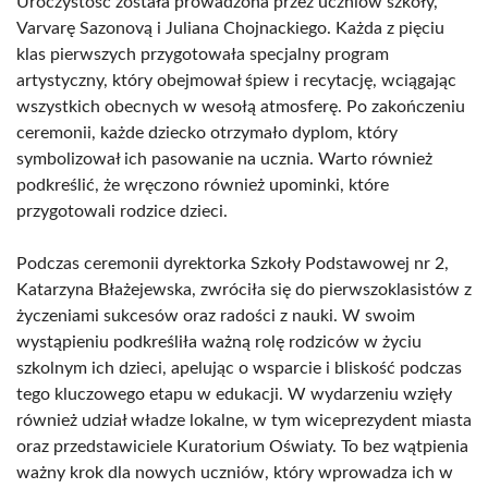
Uroczystość została prowadzona przez uczniów szkoły,
Varvarę Sazonovą i Juliana Chojnackiego. Każda z pięciu
klas pierwszych przygotowała specjalny program
artystyczny, który obejmował śpiew i recytację, wciągając
wszystkich obecnych w wesołą atmosferę. Po zakończeniu
ceremonii, każde dziecko otrzymało dyplom, który
symbolizował ich pasowanie na ucznia. Warto również
podkreślić, że wręczono również upominki, które
przygotowali rodzice dzieci.
Podczas ceremonii dyrektorka Szkoły Podstawowej nr 2,
Katarzyna Błażejewska, zwróciła się do pierwszoklasistów z
życzeniami sukcesów oraz radości z nauki. W swoim
wystąpieniu podkreśliła ważną rolę rodziców w życiu
szkolnym ich dzieci, apelując o wsparcie i bliskość podczas
tego kluczowego etapu w edukacji. W wydarzeniu wzięły
również udział władze lokalne, w tym wiceprezydent miasta
oraz przedstawiciele Kuratorium Oświaty. To bez wątpienia
ważny krok dla nowych uczniów, który wprowadza ich w