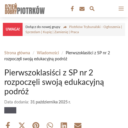
Przejdź
M
do
treści
Dołącz do nowej grupy
Piotrków Trybunalski - Ogłoszenia |
UWAGA!
Sprzedam | Kupię | Zamienię | Praca
Strona główna
/
Wiadomości
/
Pierwszoklasiści z SP nr 2
rozpoczęli swoją edukacyjną podróż
Pierwszoklasiści z SP nr 2
rozpoczęli swoją edukacyjną
podróż
Data dodania:
31 października 2025 r.
Share
Share
Share
Share
Share
Share