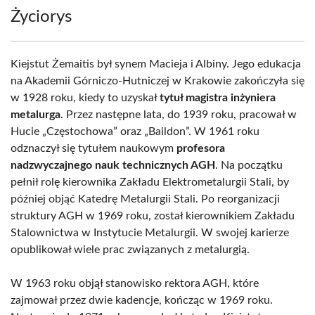
Życiorys
Kiejstut Żemaitis był synem Macieja i Albiny. Jego edukacja
na Akademii Górniczo-Hutniczej w Krakowie zakończyła się
w 1928 roku, kiedy to uzyskał
tytuł magistra inżyniera
metalurga
. Przez następne lata, do 1939 roku, pracował w
Hucie „Częstochowa” oraz „Baildon”. W 1961 roku
odznaczył się tytułem naukowym
profesora
nadzwyczajnego nauk technicznych AGH
. Na początku
pełnił rolę kierownika Zakładu Elektrometalurgii Stali, by
później objąć Katedrę Metalurgii Stali. Po reorganizacji
struktury AGH w 1969 roku, został kierownikiem Zakładu
Stalownictwa w Instytucie Metalurgii. W swojej karierze
opublikował wiele prac związanych z metalurgią.
W 1963 roku objął stanowisko rektora AGH, które
zajmował przez dwie kadencje, kończąc w 1969 roku.