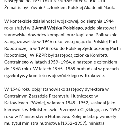
Następnie do 1971 roku zarządzał katedrą. Kiejstut
Żemaitis był również członkiem Polskiej Akademii Nauk.
W kontekście działalności wojskowej, od sierpnia 1944
roku służył w
2 Armii Wojska Polskiego
, gdzie piastował
stanowiska dowódcy kompanii oraz kapitana. Politycznie
zaangażował się w 1946 roku, wstępując do Polskiej Partii
Robotniczej, a w 1948 roku do Polskiej Zjednoczonej Partii
Robotniczej. W PZPR był zastępcą członka Komitetu
Centralnego w latach 1959–1964, a następnie członkiem
do 1968 roku. W latach 1965–1969 brał udział w pracach
egzekutywy komitetu wojewódzkiego w Krakowie.
W 1946 roku objął stanowisko zastępcy dyrektora w
Centralnym Zarządzie Przemysłu Hutniczego w
Katowicach. Później, w latach 1949–1952, zasiadał jako
kierownik w Ministerstwie Przemysłu Ciężkiego, a w 1952
roku w Ministerstwie Hutnictwa. Kolejne lata przyniosły
mu tytuł ministra hutnictwa (1952–1957), ministra