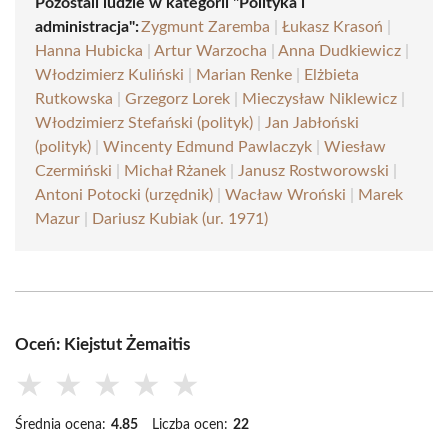
Pozostali ludzie w kategorii "Polityka i
administracja":
Zygmunt Zaremba
|
Łukasz Krasoń
|
Hanna Hubicka
|
Artur Warzocha
|
Anna Dudkiewicz
|
Włodzimierz Kuliński
|
Marian Renke
|
Elżbieta
Rutkowska
|
Grzegorz Lorek
|
Mieczysław Niklewicz
|
Włodzimierz Stefański (polityk)
|
Jan Jabłoński
(polityk)
|
Wincenty Edmund Pawlaczyk
|
Wiesław
Czermiński
|
Michał Rżanek
|
Janusz Rostworowski
|
Antoni Potocki (urzędnik)
|
Wacław Wroński
|
Marek
Mazur
|
Dariusz Kubiak (ur. 1971)
Oceń: Kiejstut Żemaitis
★
★
★
★
★
Średnia ocena:
4.85
Liczba ocen:
22