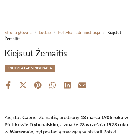
Strona główna
/
Ludzie
/
Polityka i administracja
/
Kiejstut
Żemaitis
Kiejstut Żemaitis
POLITYKA I ADMINISTRACJA
Share
Share
Share
Share
Share
Share
on
on
on
on
on
on
Facebook
X
Pinterest
WhatsApp
LinkedIn
Email
(Twitter)
Kiejstut Gabriel Żemaitis, urodzony
18 marca 1906 roku w
Piotrkowie Trybunalskim
, a zmarły
23 września 1973 roku
w Warszawie
, był postacią znaczącą w historii Polski.