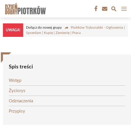
Przejdź
M
do
treści
Dołącz do nowej grupy
Piotrków Trybunalski - Ogłoszenia |
UWAGA!
Sprzedam | Kupię | Zamienię | Praca
Spis treści
Wstęp
Życiorys
Odznaczenia
Przypisy