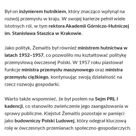
Był on
inżynierem hutnikiem
, który znacząco wpłynął na
rozwój przemysłu w kraju. W swojej karierze pełnił wiele
istotnych ról, w tym
rektora Akademii Górniczo-Hutniczej
im. Stanisława Staszica w Krakowie
.
Jako polityk, Żemaitis był również
ministrem hutnictwa w
latach 1952–1957
, co pozwoliło mu kształtować politykę
przemysłową ówczesnej Polski. W 1957 roku piastował
funkcje
ministra przemysłu maszynowego
oraz
ministra
przemysłu ciężkiego
, kontynuując swoją działalność na
rzecz rozwoju gospodarki.
Warto także wspomnieć, że był posłem na
Sejm PRL I
kadencji
, co stanowiło zwieńczenie jego zaangażowania w
sprawy publiczne. Kiejstut Żemaitis pozostaje w pamięci
jako
budowniczy Polski Ludowej
, który odegrał kluczową
rolę w ówczesnych przemianach społeczno-gospodarczych.