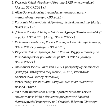
Wojciech Rylski: Absolwenci Reytana 1920. wne.uw.edu.pl.
[dostęp 02.09.2021 r.]
Albin Guderski [online], raumdernamen.mauthausen-
memorial.org [dostęp 07.03.2021 r.]
Porucznik Marian Guderski [online], niebieskaeskadra.pl [dostęp
06.03.2021 r.]
„Obrona Poczty Polskiej w Gdańsku. Agresja Niemiec na Polskę”.
nbp.pl, 01.09.2021 r. [dostęp 05.08.2022 r.]
Piotrkowianin obrońcą Poczty Polskiej w Gdańsku. epiotrkow.pl,
30.08.2019 r. [dostęp 05.08.2022 r.]
Wojciech Rodak: Operacja „Łom”. Polska i Węgry w dywersji na
Rusi Zakarpackiej. polskatimes.pl, 09.01.2016 r. [dostęp
05.08.2022 r.]
Aleksander Woźny. Wrzesień 1939 z perspektywy niemieckiej.
„Przegląd Historyczno-Wojskowy”, 2012 r., Warszawa:
Ministerstwo Obrony Narodowej.
Piotr Derdej: Westerplatte-Oksywie-Hel 1939. Warszawa:
Bellona, 2009 r.
a b c Piotr Kołakowski. Uwagi i spostrzeżenia mjr. Feliksa
Ankersteina z 1940 r. dotyczące przygotowań i działań
dywersyjnych Ekspozytury nr 2 Oddziału II Sztabu Głównego