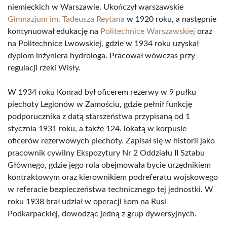
niemieckich w Warszawie. Ukończył warszawskie
Gimnazjum im. Tadeusza Reytana
w 1920 roku, a następnie
kontynuował edukację na
Politechnice Warszawskiej
oraz
na Politechnice Lwowskiej, gdzie w 1934 roku uzyskał
dyplom inżyniera hydrologa. Pracował wówczas przy
regulacji rzeki Wisły.
W 1934 roku Konrad był oficerem rezerwy w 9 pułku
piechoty Legionów w Zamościu, gdzie pełnił funkcję
podporucznika z datą starszeństwa przypisaną od 1
stycznia 1931 roku, a także 124. lokatą w korpusie
oficerów rezerwowych piechoty. Zapisał się w historii jako
pracownik cywilny Ekspozytury Nr 2 Oddziału II Sztabu
Głównego, gdzie jego rola obejmowała bycie urzędnikiem
kontraktowym oraz kierownikiem podreferatu wojskowego
w referacie bezpieczeństwa technicznego tej jednostki. W
roku 1938 brał udział w operacji Łom na Rusi
Podkarpackiej, dowodząc jedną z grup dywersyjnych.