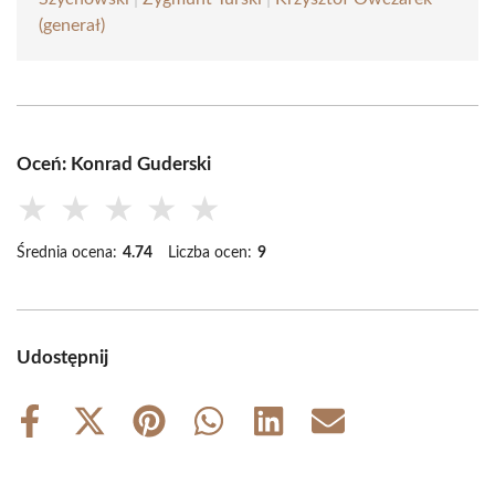
(generał)
Oceń: Konrad Guderski
★
★
★
★
★
Średnia ocena:
4.74
Liczba ocen:
9
Udostępnij
Share
Share
Share
Share
Share
Share
on
on
on
on
on
on
Facebook
X
Pinterest
WhatsApp
LinkedIn
Email
(Twitter)