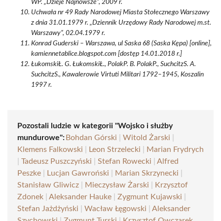
WP. „Dzieje Najnowsze”, 2009 r.
Uchwała nr 49 Rady Narodowej Miasta Stołecznego Warszawy
z dnia 31.01.1979 r. „Dziennik Urzędowy Rady Narodowej m.st.
Warszawy”, 02.04.1979 r.
Konrad Guderski – Warszawa, ul Saska 68 (Saska Kępa) [online],
kamiennetablice.blogspot.com [dostęp 14.01.2018 r.]
ŁukomskiŁ. G. ŁukomskiŁ., PolakP. B. PolakP., SuchcitzS. A.
SuchcitzS., Kawalerowie Virtuti Militari 1792–1945, Koszalin
1997 r.
Pozostali ludzie w kategorii "Wojsko i służby
mundurowe":
Bohdan Górski
|
Witold Żarski
|
Klemens Falkowski
|
Leon Strzelecki
|
Marian Frydrych
|
Tadeusz Puszczyński
|
Stefan Rowecki
|
Alfred
Peszke
|
Lucjan Gawroński
|
Marian Skrzynecki
|
Stanisław Gliwicz
|
Mieczysław Żarski
|
Krzysztof
Zdonek
|
Aleksander Hauke
|
Zygmunt Kujawski
|
Stefan Jażdżyński
|
Wacław Łęgowski
|
Aleksander
Szychowski
|
Zygmunt Turski
|
Krzysztof Owczarek