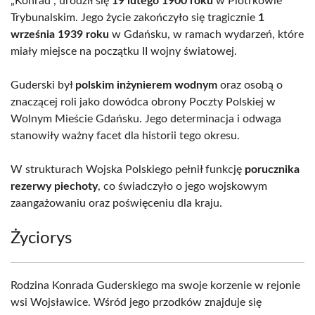
„Konrad”, urodził się
19 lutego 1900 roku
w Piotrkowie
Trybunalskim. Jego życie zakończyło się tragicznie
1
września 1939 roku
w Gdańsku, w ramach wydarzeń, które
miały miejsce na początku II wojny światowej.
Guderski był
polskim inżynierem wodnym
oraz osobą o
znaczącej roli jako dowódca obrony Poczty Polskiej w
Wolnym Mieście Gdańsku. Jego determinacja i odwaga
stanowiły ważny facet dla historii tego okresu.
W strukturach Wojska Polskiego pełnił funkcję
porucznika
rezerwy piechoty
, co świadczyło o jego wojskowym
zaangażowaniu oraz poświęceniu dla kraju.
Życiorys
Rodzina Konrada Guderskiego ma swoje korzenie w rejonie
wsi Wojsławice. Wśród jego przodków znajduje się