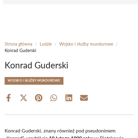
Strona główna
/
Ludzie
/
Wojsko i służby mundurowe
/
Konrad Guderski
Konrad Guderski
WOJSKO I SŁUŻBY MUNDUROWE
Share
Share
Share
Share
Share
Share
on
on
on
on
on
on
Facebook
X
Pinterest
WhatsApp
LinkedIn
Email
(Twitter)
Konrad Guderski, znany również pod pseudonimem