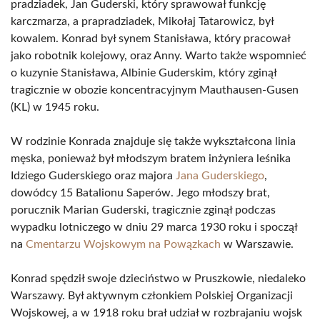
pradziadek, Jan Guderski, który sprawował funkcję
karczmarza, a prapradziadek, Mikołaj Tatarowicz, był
kowalem. Konrad był synem Stanisława, który pracował
jako robotnik kolejowy, oraz Anny. Warto także wspomnieć
o kuzynie Stanisława, Albinie Guderskim, który zginął
tragicznie w obozie koncentracyjnym Mauthausen-Gusen
(KL) w 1945 roku.
W rodzinie Konrada znajduje się także wykształcona linia
męska, ponieważ był młodszym bratem inżyniera leśnika
Idziego Guderskiego oraz majora
Jana Guderskiego
,
dowódcy 15 Batalionu Saperów. Jego młodszy brat,
porucznik Marian Guderski, tragicznie zginął podczas
wypadku lotniczego w dniu 29 marca 1930 roku i spoczął
na
Cmentarzu Wojskowym na Powązkach
w Warszawie.
Konrad spędził swoje dzieciństwo w Pruszkowie, niedaleko
Warszawy. Był aktywnym członkiem Polskiej Organizacji
Wojskowej, a w 1918 roku brał udział w rozbrajaniu wojsk