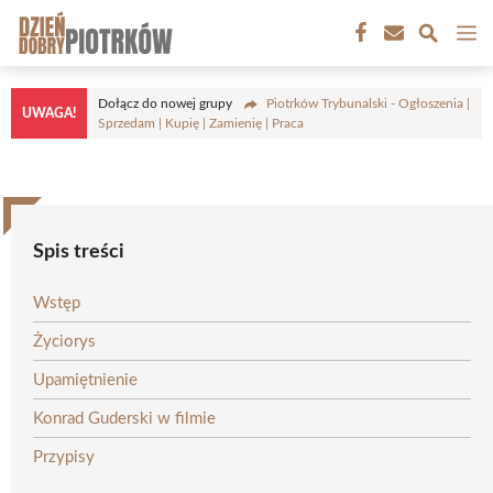
Przejdź
M
do
treści
Dołącz do nowej grupy
Piotrków Trybunalski - Ogłoszenia |
UWAGA!
Sprzedam | Kupię | Zamienię | Praca
Spis treści
Wstęp
Życiorys
Upamiętnienie
Konrad Guderski w filmie
Przypisy