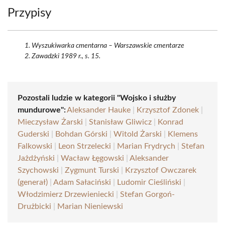
Przypisy
Wyszukiwarka cmentarna – Warszawskie cmentarze
Zawadzki 1989 r., s. 15.
Pozostali ludzie w kategorii "Wojsko i służby
mundurowe":
Aleksander Hauke
|
Krzysztof Zdonek
|
Mieczysław Żarski
|
Stanisław Gliwicz
|
Konrad
Guderski
|
Bohdan Górski
|
Witold Żarski
|
Klemens
Falkowski
|
Leon Strzelecki
|
Marian Frydrych
|
Stefan
Jażdżyński
|
Wacław Łęgowski
|
Aleksander
Szychowski
|
Zygmunt Turski
|
Krzysztof Owczarek
(generał)
|
Adam Sałaciński
|
Ludomir Cieśliński
|
Włodzimierz Drzewieniecki
|
Stefan Gorgoń-
Drużbicki
|
Marian Nieniewski