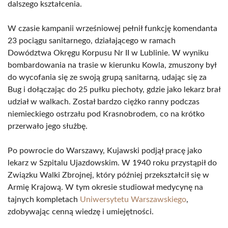
dalszego kształcenia.
W czasie kampanii wrześniowej pełnił funkcję komendanta
23 pociągu sanitarnego, działającego w ramach
Dowództwa Okręgu Korpusu Nr II w Lublinie. W wyniku
bombardowania na trasie w kierunku Kowla, zmuszony był
do wycofania się ze swoją grupą sanitarną, udając się za
Bug i dołączając do 25 pułku piechoty, gdzie jako lekarz brał
udział w walkach. Został bardzo ciężko ranny podczas
niemieckiego ostrzału pod Krasnobrodem, co na krótko
przerwało jego służbę.
Po powrocie do Warszawy, Kujawski podjął pracę jako
lekarz w Szpitalu Ujazdowskim. W 1940 roku przystąpił do
Związku Walki Zbrojnej, który później przekształcił się w
Armię Krajową. W tym okresie studiował medycynę na
tajnych kompletach
Uniwersytetu Warszawskiego
,
zdobywając cenną wiedzę i umiejętności.