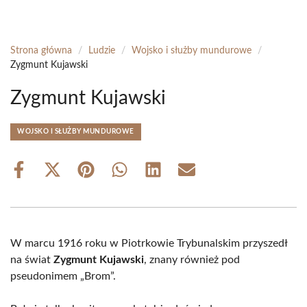
Strona główna
/
Ludzie
/
Wojsko i służby mundurowe
/
Zygmunt Kujawski
Zygmunt Kujawski
WOJSKO I SŁUŻBY MUNDUROWE
Share
Share
Share
Share
Share
Share
on
on
on
on
on
on
Facebook
X
Pinterest
WhatsApp
LinkedIn
Email
(Twitter)
W marcu 1916 roku w Piotrkowie Trybunalskim przyszedł
na świat
Zygmunt Kujawski
, znany również pod
pseudonimem „Brom”.