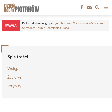
Przejdź
M
do
treści
Dołącz do nowej grupy
Piotrków Trybunalski - Ogłoszenia |
UWAGA!
Sprzedam | Kupię | Zamienię | Praca
Spis treści
Wstęp
Życiorys
Przypisy