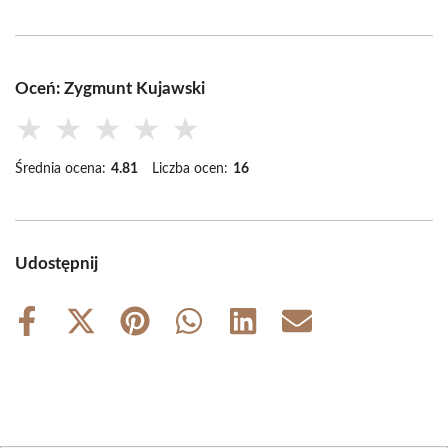
Oceń: Zygmunt Kujawski
★
★
★
★
★
Średnia ocena:
4.81
Liczba ocen:
16
Udostępnij
Share
Share
Share
Share
Share
Share
on
on
on
on
on
on
Facebook
X
Pinterest
WhatsApp
LinkedIn
Email
(Twitter)