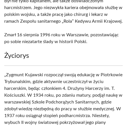
Był nie tylko kapitanem, ale także doświadczonym
harcmistrzem. Jego niezwykła kariera obejmowała służbę w
polskim wojsku, a także pracę jako chirurg i lekarz w
ramach Zespołu sanitarnego „Rola” Kedywu Armii Krajowej.
Zmarł 16 sierpnia 1996 roku w Warszawie, pozostawiając
po sobie niezatarte ślady w historii Polski.
Życiorys
„Zygmunt Kujawski rozpoczął swoją edukację w Piotrkowie
Trybunalskim, gdzie aktywnie uczestniczył w życiu
harcerskim, będąc członkiem 4. Drużyny Harcerzy im. T.
Kościuszki. W 1934 roku, po zdaniu matury, podjął naukę w
warszawskiej Szkole Podchorążych Sanitarnych, gdzie
zdobył wiedzę niezbędną do pracy w służbie medycznej. W
1937 roku osiągnął stopień podharcmistrza. Niestety,
wybuch II wojny światowej pokrzyżował jego plany